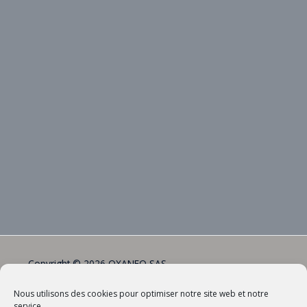
Copyright © 2026 OXANEO SAS
Siret : 804 688 265 00011
Nous utilisons des cookies pour optimiser notre site web et notre
RCS LE HAVRE
service.